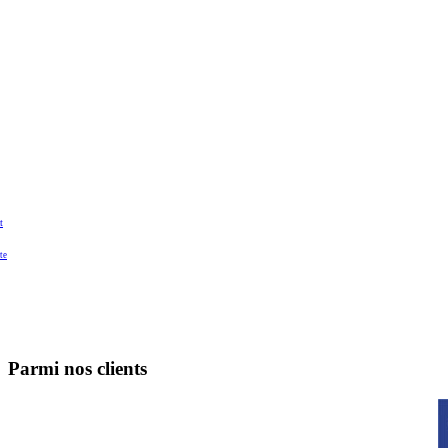
t
te
Parmi nos clients