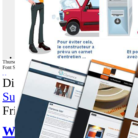
Thursday
06
August
2026
Font Size
Displaying items by tag: so
Subscribe to this RSS feed
Friday, 31 May 2013 06:18
WebBuzz du 31/05/201