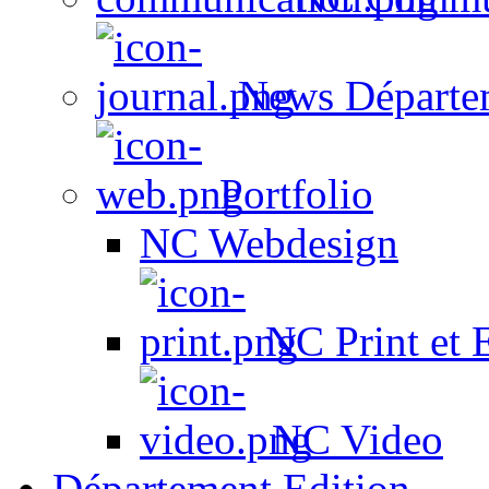
News Départe
Portfolio
NC Webdesign
NC Print et 
NC Video
Département Edition