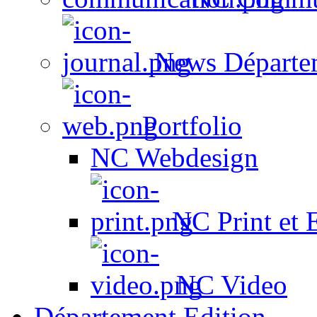
News Départe
Portfolio
NC Webdesign
NC Print et 
NC Video
Département Edition