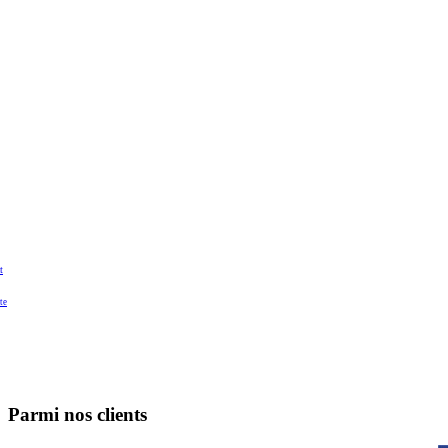
t
te
Parmi nos clients