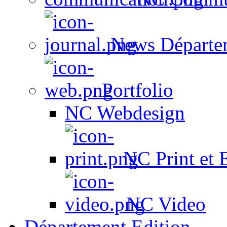
News Départe
Portfolio
NC Webdesign
NC Print et 
NC Video
Département Edition