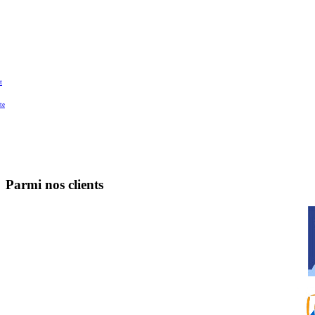
t
te
Parmi nos clients