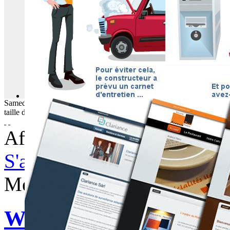
Samedi
08
Août
2026
taille du texte
Afficher les éléments par tag
S'abonner à ce flux RSS
Mercredi, 25 Juillet 2012 0
WebBuzz du 25/07/201