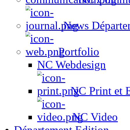
News Départe
Portfolio
NC Webdesign
NC Print et 
NC Video
Département Edition