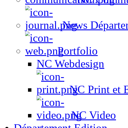
News Départe
Portfolio
NC Webdesign
NC Print et 
NC Video
Département Edition