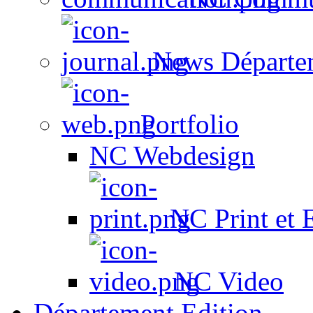
News Départe
Portfolio
NC Webdesign
NC Print et 
NC Video
Département Edition