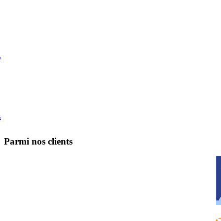
k
e
Parmi nos clients