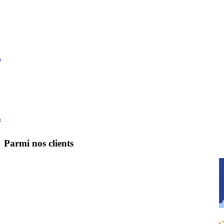
k
e
Parmi nos clients