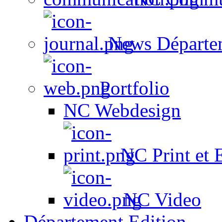
News Départe
Portfolio
NC Webdesign
NC Print et 
NC Video
Département Edition