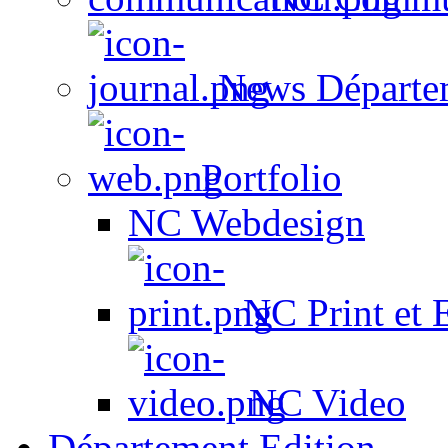
News Départe
Portfolio
NC Webdesign
NC Print et 
NC Video
Département Edition