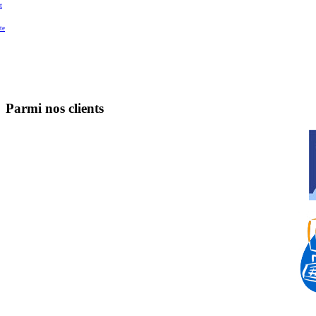
t
te
Parmi nos clients