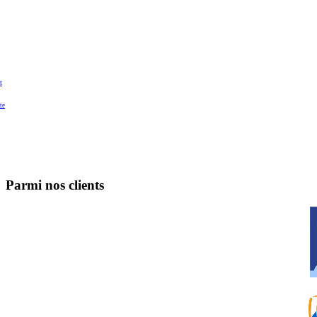
t
te
Parmi nos clients