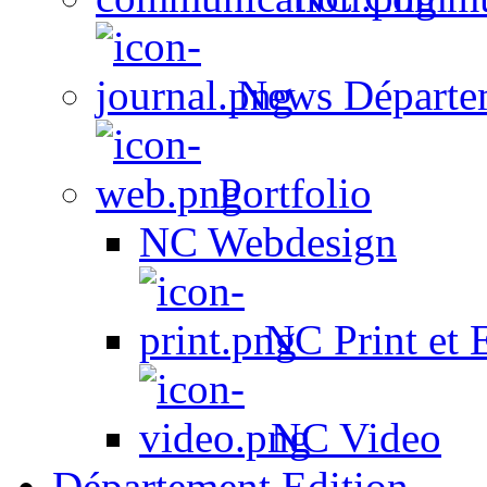
News Départe
Portfolio
NC Webdesign
NC Print et 
NC Video
Département Edition