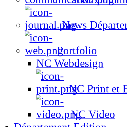
News Départe
Portfolio
NC Webdesign
NC Print et 
NC Video
Département Edition