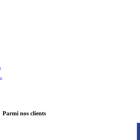
t
te
Parmi nos clients