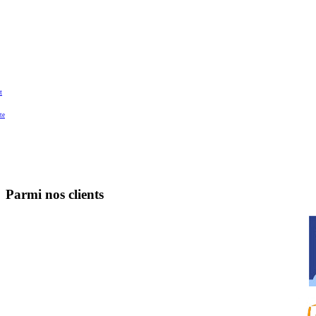
t
te
Parmi nos clients