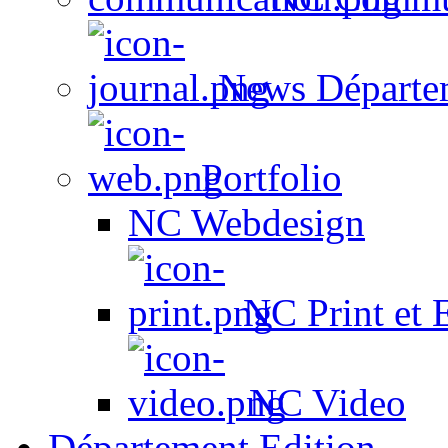
News Départe
Portfolio
NC Webdesign
NC Print et 
NC Video
Département Edition