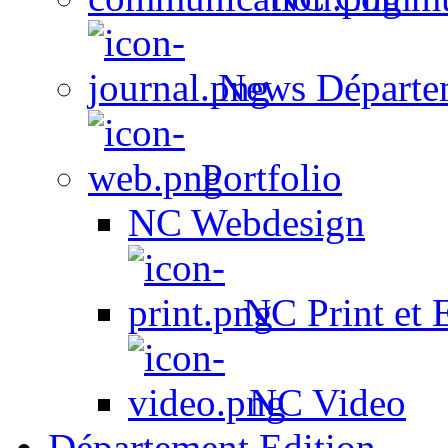
News Départe
Portfolio
NC Webdesign
NC Print et 
NC Video
Département Edition