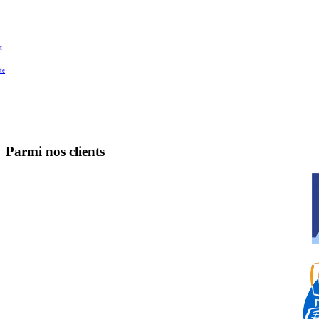
t
te
Parmi nos clients