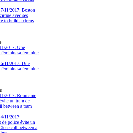
s
11/2017: Une
e féminine-a feminine
s
11/2017: Roumanie
évite un tram de
ll between a tram