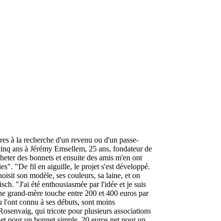
ères à la recherche d'un revenu ou d'un passe-
a cinq ans à Jérémy Emsellem, 25 ans, fondateur de
heter des bonnets et ensuite des amis m'en ont
". "De fil en aiguille, le projet s'est développé.
oisit son modèle, ses couleurs, sa laine, et on
sch. "J'ai été enthousiasmée par l'idée et je suis
ne grand-mère touche entre 200 et 400 euros par
u l'ont connu à ses débuts, sont moins
 Rosenvaig, qui tricote pour plusieurs associations
s net pour un bonnet simple, 20 euros net pour un