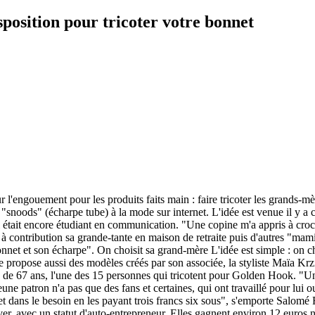
osition pour tricoter votre bonnet
r l'engouement pour les produits faits main : faire tricoter les grands-m
 "snoods" (écharpe tube) à la mode sur internet. L'idée est venue il y 
l était encore étudiant en communication. "Une copine m'a appris à croc
à contribution sa grande-tante en maison de retraite puis d'autres "mamies
bonnet et son écharpe". On choisit sa grand-mère L'idée est simple : on ch
te propose aussi des modèles créés par son associée, la styliste Maïa Krzi
e de 67 ans, l'une des 15 personnes qui tricotent pour Golden Hook. "U
ne patron n'a pas que des fans et certaines, qui ont travaillé pour lui o
s et dans le besoin en les payant trois francs six sous", s'emporte Salomé
'hiver, avec un statut d'auto-entrepreneur. Elles gagnent environ 12 euro