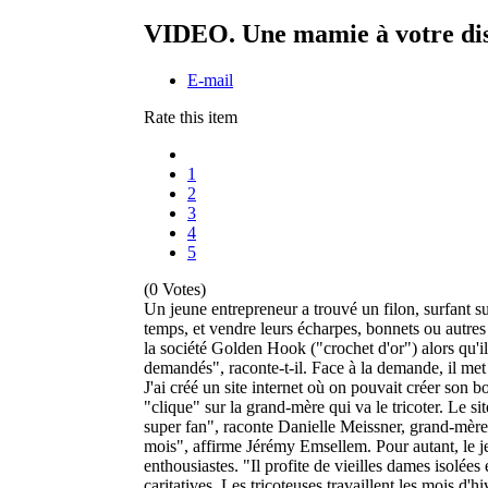
VIDEO. Une mamie à votre disp
E-mail
Rate this item
1
2
3
4
5
(0 Votes)
Un jeune entrepreneur a trouvé un filon, surfant su
temps, et vendre leurs écharpes, bonnets ou autres
la société Golden Hook ("crochet d'or") alors qu'i
demandés", raconte-t-il. Face à la demande, il met 
J'ai créé un site internet où on pouvait créer son 
"clique" sur la grand-mère qui va le tricoter. Le si
super fan", raconte Danielle Meissner, grand-mèr
mois", affirme Jérémy Emsellem. Pour autant, le jeu
enthousiastes. "Il profite de vieilles dames isolée
caritatives. Les tricoteuses travaillent les mois d