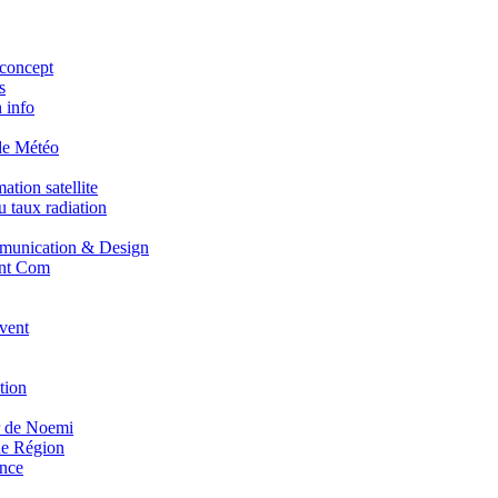
concept
s
 info
de Météo
tion satellite
 taux radiation
unication & Design
nt Com
vent
tion
r de Noemi
e Région
nce