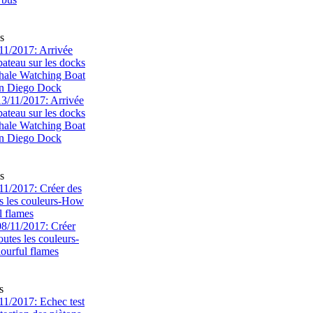
s
1/2017: Arrivée
bateau sur les docks
ale Watching Boat
an Diego Dock
s
1/2017: Créer des
s les couleurs-How
l flames
s
1/2017: Echec test