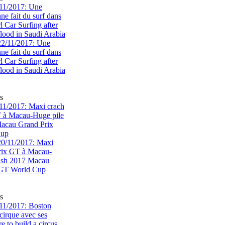
11/2017: Une
e fait du surf dans
rl Car Surfing after
flood in Saudi Arabia
s
1/2017: Maxi crach
T à Macau-Huge pile
acau Grand Prix
Cup
s
11/2017: Boston
cirque avec ses
 to build a circus