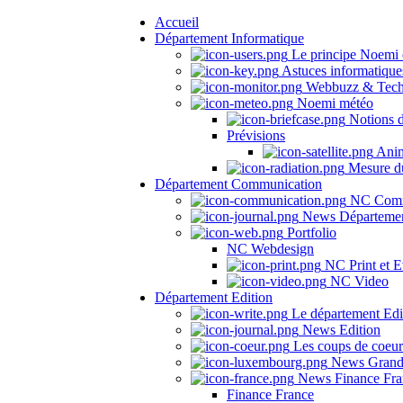
Accueil
Département Informatique
Le principe Noemi 
Astuces informatique
Webbuzz & Tech
Noemi météo
Notions 
Prévisions
Anima
Mesure du
Département Communication
NC Comm
News Départeme
Portfolio
NC Webdesign
NC Print et E
NC Video
Département Edition
Le département Edi
News Edition
Les coups de coeu
News Grand
News Finance Fra
Finance France