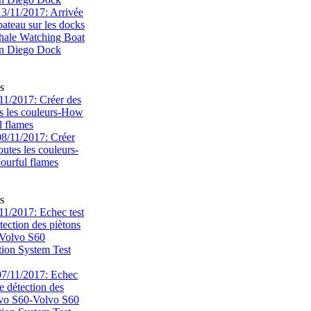
s
1/2017: Créer des
s les couleurs-How
l flames
s
1/2017: Echec test
tection des piètons
-Volvo S60
tion System Test