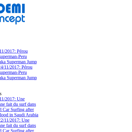
11/2017: Pérou
superman-Peru
 aka Superman Jump
s
11/2017: Une
e fait du surf dans
rl Car Surfing after
flood in Saudi Arabia