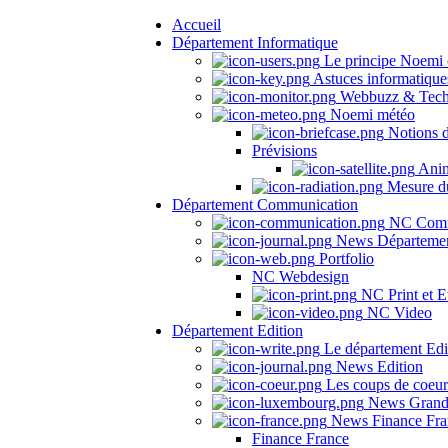
Accueil
Département Informatique
Le principe Noemi 
Astuces informatique
Webbuzz & Tech
Noemi météo
Notions 
Prévisions
Anima
Mesure du
Département Communication
NC Comm
News Départeme
Portfolio
NC Webdesign
NC Print et E
NC Video
Département Edition
Le département Edi
News Edition
Les coups de coeu
News Grand
News Finance Fra
Finance France