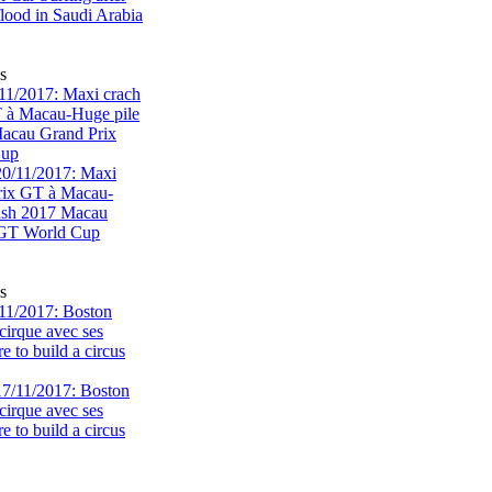
s
1/2017: Maxi crach
T à Macau-Huge pile
acau Grand Prix
Cup
s
11/2017: Boston
cirque avec ses
 to build a circus