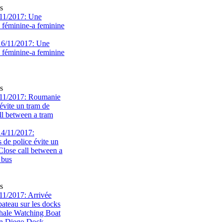
s
11/2017: Une
e féminine-a feminine
s
11/2017: Roumanie
évite un tram de
ll between a tram
s
1/2017: Arrivée
bateau sur les docks
ale Watching Boat
an Diego Dock