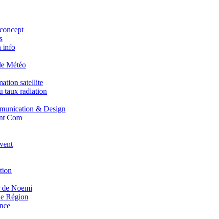
concept
s
 info
de Météo
tion satellite
 taux radiation
unication & Design
nt Com
vent
tion
r de Noemi
e Région
nce