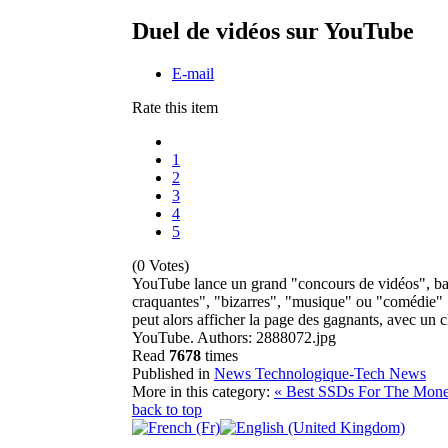
Duel de vidéos sur YouTube
E-mail
Rate this item
1
2
3
4
5
(0 Votes)
YouTube lance un grand "concours de vidéos", bapt
craquantes", "bizarres", "musique" ou "comédie" : 
peut alors afficher la page des gagnants, avec un 
YouTube. Authors: 2888072.jpg
Read
7678
times
Published in
News Technologique-Tech News
More in this category:
« Best SSDs For The Mon
back to top