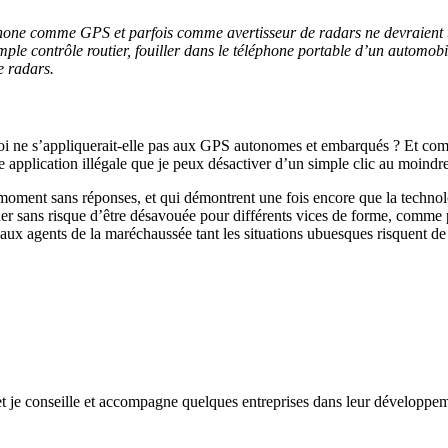
phone comme GPS et parfois comme avertisseur de radars ne devraient to
mple contrôle routier, fouiller dans le téléphone portable d’un automobilis
e radars.
oi ne s’appliquerait-elle pas aux GPS autonomes et embarqués ? Et com
ne application illégale que je peux désactiver d’un simple clic au moindr
 moment sans réponses, et qui démontrent une fois encore que la technolo
iquer sans risque d’être désavouée pour différents vices de forme, comme
aux agents de la maréchaussée tant les situations ubuesques risquent d
et je conseille et accompagne quelques entreprises dans leur développem