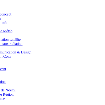
concept
s
 info
de Météo
tion satellite
 taux radiation
unication & Design
nt Com
vent
tion
r de Noemi
e Région
nce