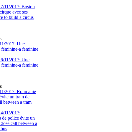
s
11/2017: Une
e féminine-a feminine
s
11/2017: Roumanie
évite un tram de
ll between a tram