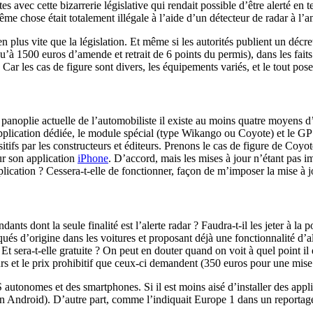
tes avec cette bizarrerie législative qui rendait possible d’être alerté en 
me chose était totalement illégale à l’aide d’un détecteur de radar à l’a
ien plus vite que la législation. Et même si les autorités publient un déc
u’à 1500 euros d’amende et retrait de 6 points du permis), dans les faits e
e. Car les cas de figure sont divers, les équipements variés, et le tout p
anoplie actuelle de l’automobiliste il existe au moins quatre moyens d’ê
pplication dédiée, le module spécial (type Wikango ou Coyote) et le GPS 
ositifs par les constructeurs et éditeurs. Prenons le cas de figure de Coy
ur son application
iPhone
. D’accord, mais les mises à jour n’étant pas i
pplication ? Cessera-t-elle de fonctionner, façon de m’imposer la mise à jo
nts dont la seule finalité est l’alerte radar ? Faudra-t-il les jeter à la 
 d’origine dans les voitures et proposant déjà une fonctionnalité d’ale
Et sera-t-elle gratuite ? On peut en douter quand on voit à quel point il e
s et le prix prohibitif que ceux-ci demandent (350 euros pour une mi
PS autonomes et des smartphones. Si il est moins aisé d’installer des ap
n Android). D’autre part, comme l’indiquait Europe 1 dans un reportage 