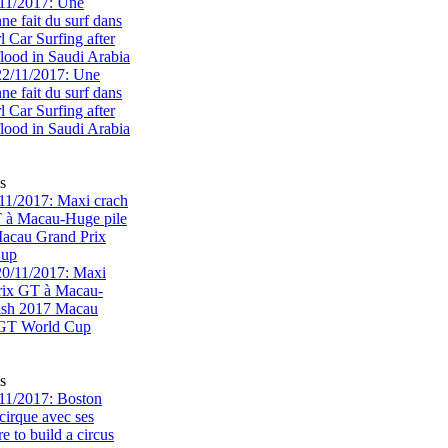
11/2017: Une
e fait du surf dans
rl Car Surfing after
flood in Saudi Arabia
s
1/2017: Maxi crach
T à Macau-Huge pile
acau Grand Prix
Cup
s
11/2017: Boston
cirque avec ses
 to build a circus