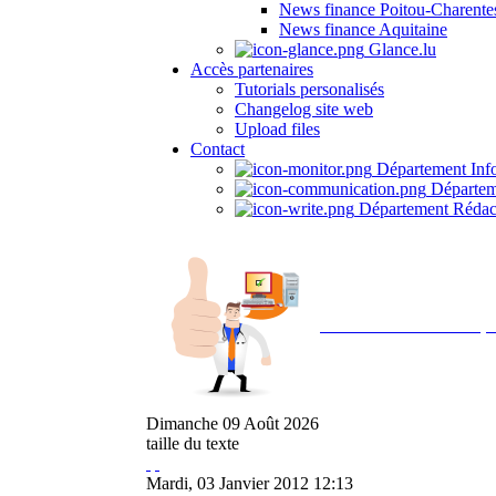
News finance Poitou-Charente
News finance Aquitaine
Glance.lu
Accès partenaires
Tutorials personalisés
Changelog site web
Upload files
Contact
Département Inf
Départem
Département Rédac
Avec NOEMI concept, 
Dimanche
09
Août
2026
taille du texte
Mardi, 03 Janvier 2012 12:13