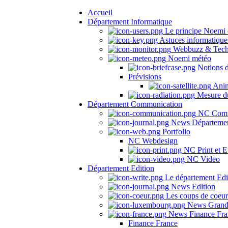
Accueil
Département Informatique
Le principe Noemi 
Astuces informatique
Webbuzz & Tech
Noemi météo
Notions 
Prévisions
Anima
Mesure du
Département Communication
NC Comm
News Départeme
Portfolio
NC Webdesign
NC Print et E
NC Video
Département Edition
Le département Edi
News Edition
Les coups de coeu
News Grand
News Finance Fra
Finance France