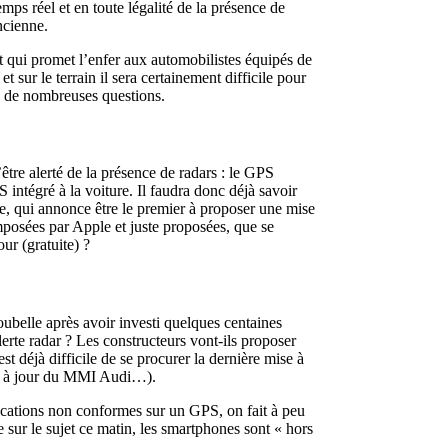
temps réel et en toute légalité de la présence de
ncienne.
ret qui promet l’enfer aux automobilistes équipés de
t sur le terrain il sera certainement difficile pour
ose de nombreuses questions.
tre alerté de la présence de radars : le GPS
intégré à la voiture. Il faudra donc déjà savoir
ote, qui annonce être le premier à proposer une mise
mposées par Apple et juste proposées, que se
ur (gratuite) ?
poubelle après avoir investi quelques centaines
rte radar ? Les constructeurs vont-ils proposer
st déjà difficile de se procurer la dernière mise à
se à jour du MMI Audi…).
plications non conformes sur un GPS, on fait à peu
sur le sujet ce matin, les smartphones sont « hors