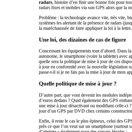
radars
, histoire d’en finir une bonne fois pour tou
radars fixes et mobiles via son GPS alors que la mê
Problème : la technologie avance vite, très vite, b
systèmes les alertant de la présence de radars (jusq
la maréchaussée de faire appliquer la loi à la lettr
Une loi, des dizaines de cas de figure
Concernant les équipements tout d’abord. Dans la p
autonome, le smartphone (voire la tablette) avec a
quelle sera la politique de mise à jour de ces disp
à jour en conformité avec la nouvelle législation s
passe-t-il si je ne fais pas la mise à jour de mon a
Quelle politique de mise à jour ?
D’autre part, que vont devenir les modules indépenda
d’euros dedans ? Quid également des GPS embarqués
une mise à jour désactivant ou modifiant celle-ci ? 
jour d’un GPS par DVD chez certains constructeur
Enfin, il reste le cas le plus épineux, celui des G
près ce que l’on veut sur un smartphone (surtout u
d’atteinte » également pour des raisons légales :