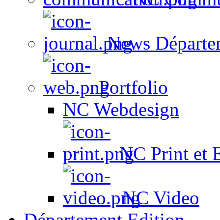
News Départe
Portfolio
NC Webdesign
NC Print et 
NC Video
Département Edition