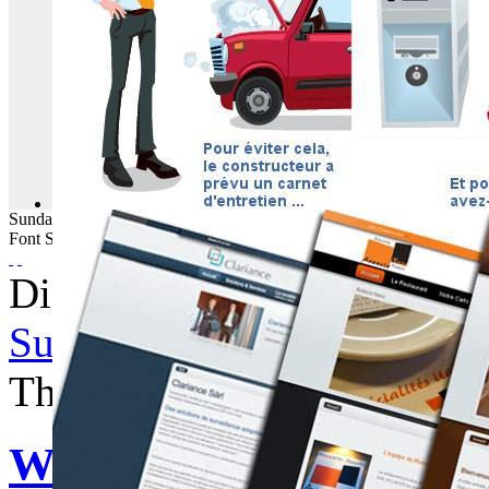
Sunday
09
August
2026
Font Size
Displaying items by tag: ta
Subscribe to this RSS feed
Thursday, 23 April 2015 06
WebBuzz du 23/04/2015 