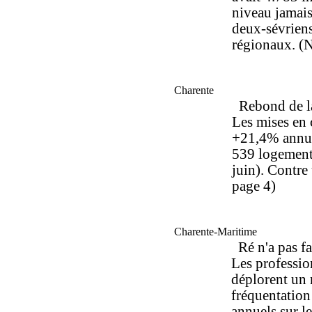
niveau jamais
deux-sévriens
régionaux.
(
Charente
Rebond de l
Les mises en 
+21,4% annue
539 logement
juin). Contre
page 4)
Charente-Maritime
Ré n'a pas fa
Les profession
déplorent un 
fréquentation
annuels sur l