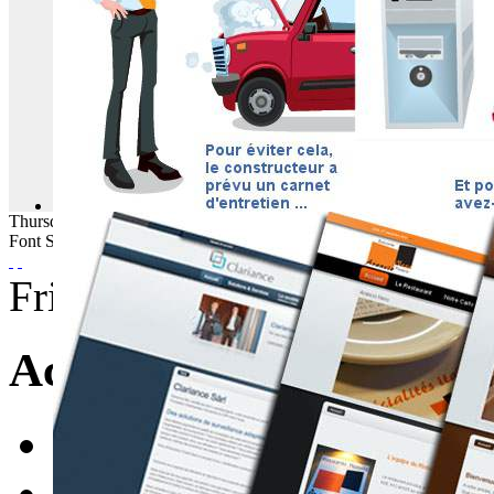
Thursday
06
August
2026
Font Size
Friday, 06 August 2010 08:
Actualité 05/08/2010 P
font size
decrease font si
Print