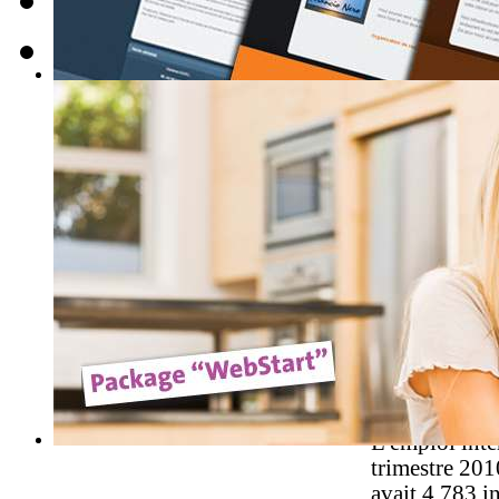
E-mail
Ocqueteau ré
Au Château-d
naval Ocquete
année diffici
bateaux vers l
fabrication d
projet d'éoli
plaisance, le
surfe sur la
RÉGION
L'intérim re
L'emploi inté
trimestre 201
avait 4.783 i