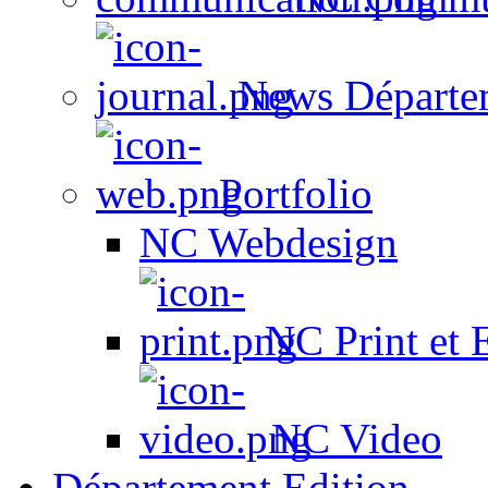
News Départe
Portfolio
NC Webdesign
NC Print et 
NC Video
Département Edition