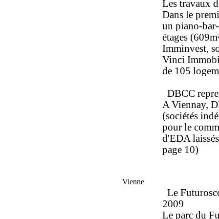
Les travaux d
Dans le premie
un piano-bar-
étages (609m²
Imminvest, so
Vinci Immobil
de 105 logem
DBCC repren
A Viennay, 
(sociétés ind
pour le comme
d'EDA laissés 
page 10)
Vienne
Le Futurosco
2009
Le parc du Fu