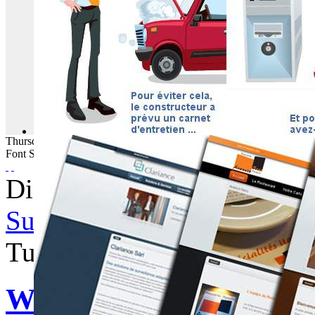
Thursday
06
August
2026
Font Size
Displaying items by tag: rus
Subscribe to this RSS feed
Tuesday, 23 May 2017 05:
WebBuzz du 23/05/2017: