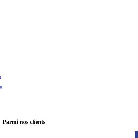
t
te
Parmi nos clients