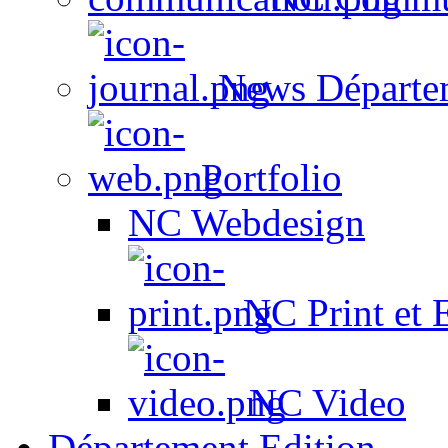
News Départe
Portfolio
NC Webdesign
NC Print et 
NC Video
Département Edition