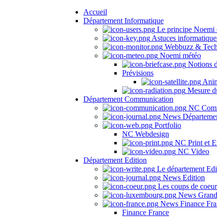
Accueil
Département Informatique
Le principe Noemi 
Astuces informatique
Webbuzz & Tech
Noemi météo
Notions 
Prévisions
Anima
Mesure du
Département Communication
NC Comm
News Départeme
Portfolio
NC Webdesign
NC Print et E
NC Video
Département Edition
Le département Edi
News Edition
Les coups de coeu
News Grand
News Finance Fra
Finance France