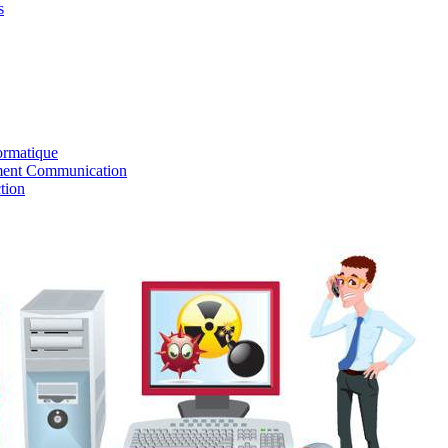
s
ormatique
ent Communication
tion