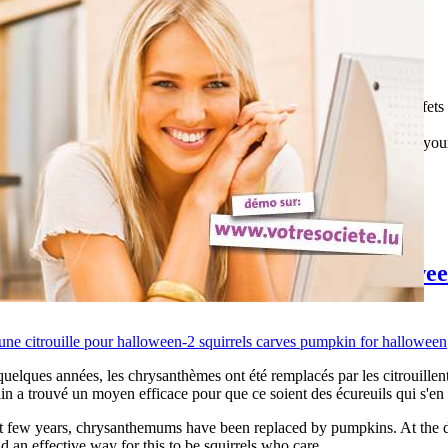
 attechez une caméra à un bâton, et jeter la à votre chien. Les effets s
ed a camera, in this case a GoPro HD, to a stick, and throw it to your
reuils creusent une citrouille pour hallowe
elques années, les chrysanthèmes ont été remplacés par les citrouillent.
alin a trouvé un moyen efficace pour que ce soient des écureuils qui s'en
few years, chrysanthemums have been replaced by pumpkins. At the dru
 an effective way for this to be squirrels who care ...