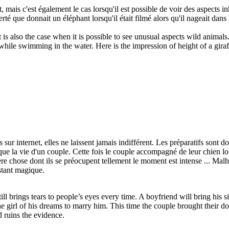
, mais c'est également le cas lorsqu'il est possible de voir des aspects 
rté que donnait un éléphant lorsqu'il était filmé alors qu'il nageait dans l
it is also the case when it is possible to see unusual aspects wild anima
while swimming in the water. Here is the impression of height of a gira
 internet, elles ne laissent jamais indifférent. Les préparatifs sont donc
ue la vie d'un couple. Cette fois le couple accompagné de leur chien lo
nière chose dont ils se préocupent tellement le moment est intense ... 
nstant magique.
ill brings tears to people’s eyes every time. A boyfriend will bring his s
the girl of his dreams to marry him. This time the couple brought their d
 ruins the evidence.