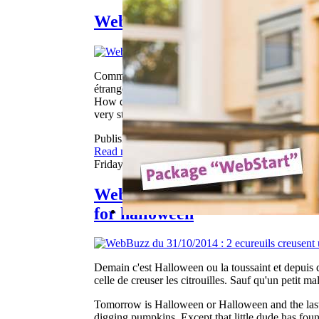
WebBuzz du 14/11/2011
Comment faites-vous une caméra pour chien? Simple.
étrange de notre ami poilu.
How do you make a doggie cam? Simple. Just attach
very strange view of our furry friend.
Published in
Webbuzz
Read more...
Friday, 31 October 2014 06:50
WebBuzz du 31/10/2014 : 2 ecu
for halloween
Demain c'est Halloween ou la toussaint et depuis qu
celle de creuser les citrouilles. Sauf qu'un petit m
Tomorrow is Halloween or Halloween and the last 
digging pumpkins. Except that little dude has found