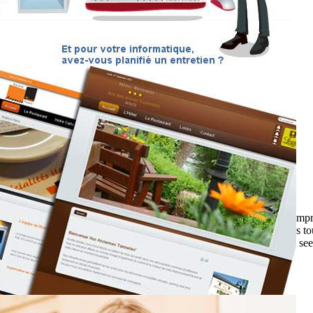
letée par un mirroir n'est pas à la porté de tous... C'est ce qu'ont com
alement, cherchant le contact, ou bien l'agressivité et le défis. Dans tous
 by a mirror is not within the reach of all ... Some will react kindly, s