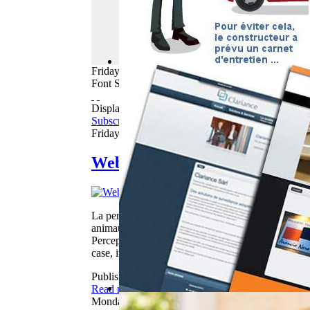
Friday
07
August
2026
Font Size
Displaying items by tag: animaux
Subscribe to this RSS feed
Friday, 05 October 2012 06:26
WebBuzz du 05/10/2012
La perception et la compréhension de son image ref
animaux face à un mirroir. Certains vont réagir amic
Perception and understanding of its image reflected
case, it does not leave you indifferent ...
Published in
Webbuzz
Read more...
Monday, 14 November 2011 08:38