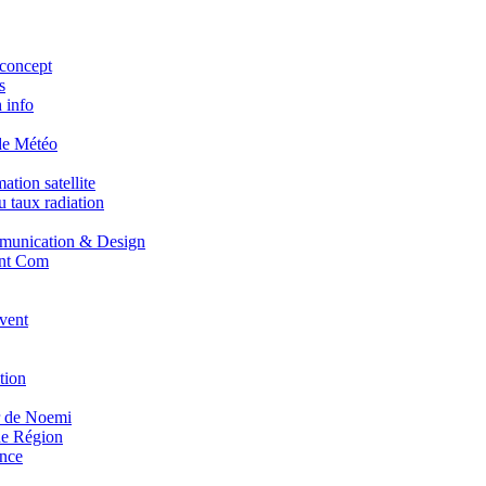
concept
s
 info
de Météo
tion satellite
 taux radiation
unication & Design
nt Com
vent
tion
r de Noemi
e Région
nce