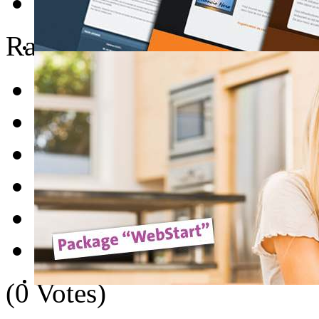
E-mail
Rate this item
1
2
3
4
5
(0 Votes)