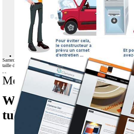
Samedi
08
Août
2026
taille du texte
Mercredi, 19 Octobre 2016
WebBuzz du 19/10/2016
tubes cathodiques-How 