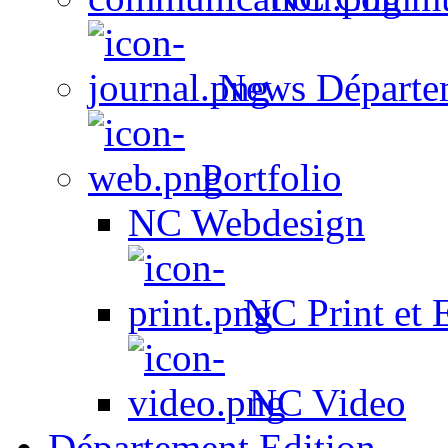
News Départe
Portfolio
NC Webdesign
NC Print et 
NC Video
Département Edition