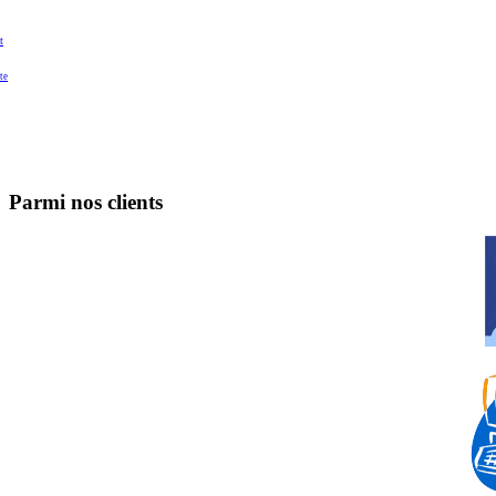
t
te
Parmi nos clients