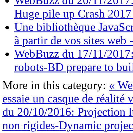
WebBuzz du 20/11/2017:
Huge pile up Crash 201
Une bibliothèque JavaScr
à partir de vos sites we
WebBuzz du 17/11/2017: 
robots-BD prepare to buil
More in this category:
« We
essaie un casque de réalité
du 20/10/2016: Projection 
non rigides-Dynamic projec