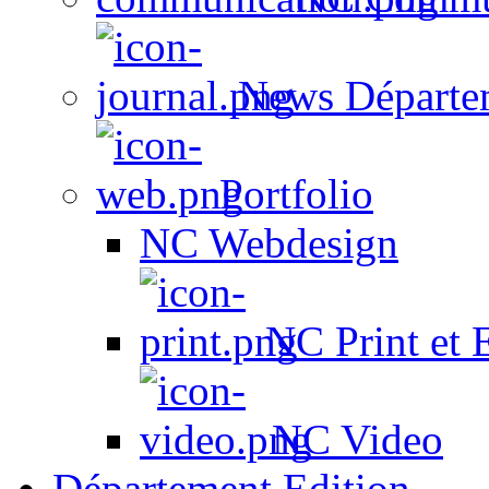
News Départe
Portfolio
NC Webdesign
NC Print et 
NC Video
Département Edition