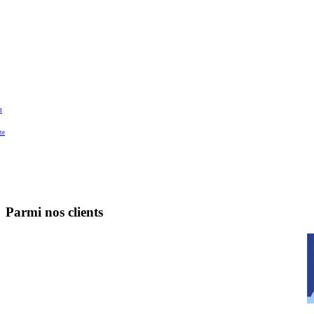
t
te
Parmi nos clients