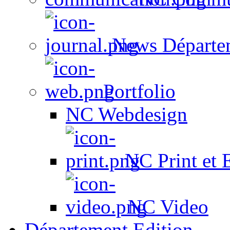
News Départe
Portfolio
NC Webdesign
NC Print et 
NC Video
Département Edition