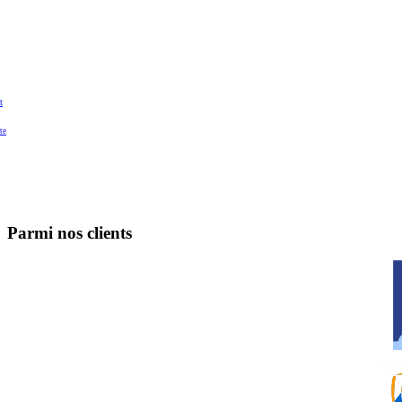
t
te
Parmi nos clients