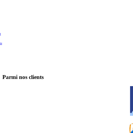
t
te
Parmi nos clients