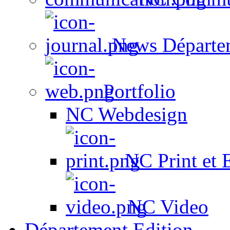
News Départe
Portfolio
NC Webdesign
NC Print et 
NC Video
Département Edition