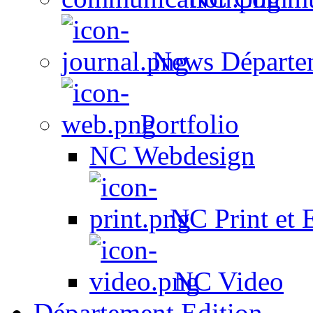
News Départe
Portfolio
NC Webdesign
NC Print et 
NC Video
Département Edition