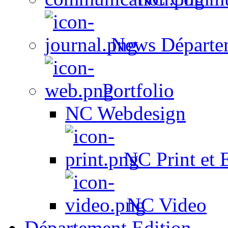
News Départe
Portfolio
NC Webdesign
NC Print et 
NC Video
Département Edition