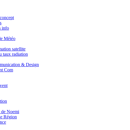
concept
s
 info
de Météo
tion satellite
 taux radiation
unication & Design
nt Com
vent
tion
r de Noemi
e Région
nce