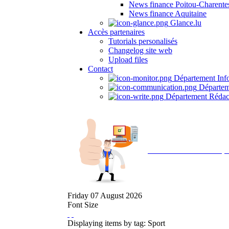
News finance Poitou-Charente
News finance Aquitaine
Glance.lu
Accès partenaires
Tutorials personalisés
Changelog site web
Upload files
Contact
Département Inf
Départem
Département Rédac
Avec NOEMI concept, 
Friday
07
August
2026
Font Size
Displaying items by tag: Sport