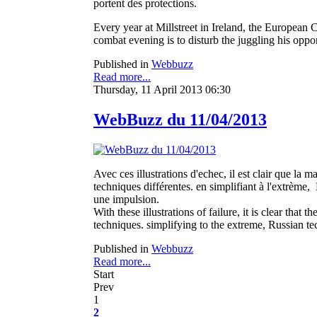
portent des protections.
Every year at Millstreet in Ireland, the European
combat evening is to disturb the juggling his oppon
Published in
Webbuzz
Read more...
Thursday, 11 April 2013 06:30
WebBuzz du 11/04/2013
Avec ces illustrations d'echec, il est clair que la 
techniques différentes. en simplifiant à l'extrème, 
une impulsion.
With these illustrations of failure, it is clear that
techniques. simplifying to the extreme, Russian te
Published in
Webbuzz
Read more...
Start
Prev
1
2