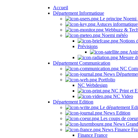
Accueil
Département Informatique
Le principe Noemi 
Astuces informatique
Webbuzz & Tech
Noemi météo
Notions 
Prévisions
Anima
Mesure du
Département Communication
NC Comm
News Départeme
Portfolio
NC Webdesign
NC Print et E
NC Video
Département Edition
Le département Edi
News Edition
Les coups de coeu
News Grand
News Finance Fra
Finance France