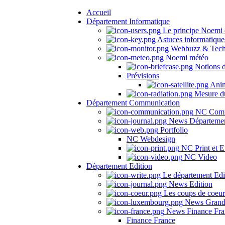
Accueil
Département Informatique
Le principe Noemi 
Astuces informatique
Webbuzz & Tech
Noemi météo
Notions 
Prévisions
Anima
Mesure du
Département Communication
NC Comm
News Départeme
Portfolio
NC Webdesign
NC Print et E
NC Video
Département Edition
Le département Edi
News Edition
Les coups de coeu
News Grand
News Finance Fra
Finance France