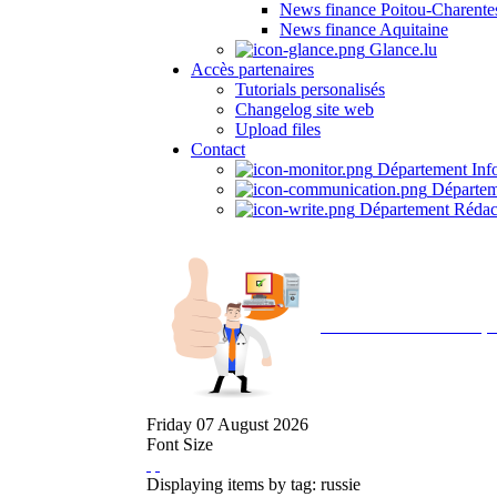
News finance Poitou-Charente
News finance Aquitaine
Glance.lu
Accès partenaires
Tutorials personalisés
Changelog site web
Upload files
Contact
Département Inf
Départem
Département Rédac
Avec NOEMI concept, 
Friday
07
August
2026
Font Size
Displaying items by tag: russie