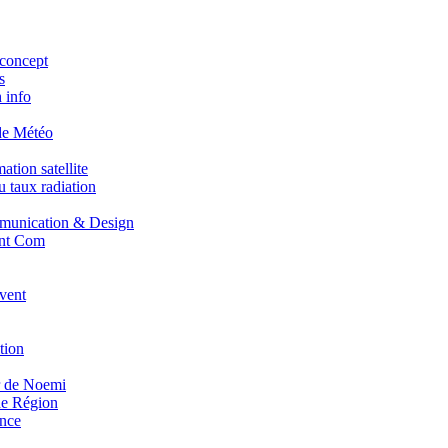
concept
s
 info
de Météo
tion satellite
 taux radiation
unication & Design
nt Com
vent
tion
r de Noemi
e Région
nce