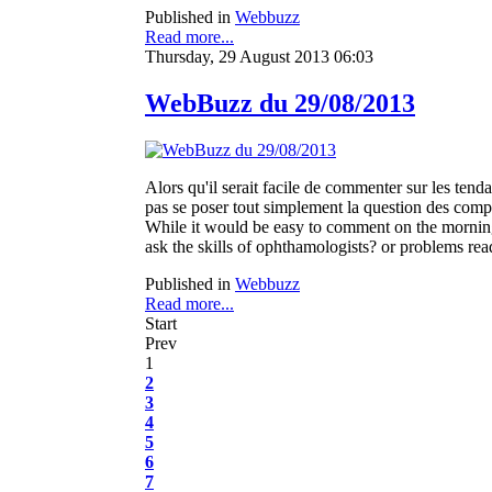
Published in
Webbuzz
Read more...
Thursday, 29 August 2013 06:03
WebBuzz du 29/08/2013
Alors qu'il serait facile de commenter sur les ten
pas se poser tout simplement la question des comp
While it would be easy to comment on the morning
ask the skills of ophthamologists? or problems rea
Published in
Webbuzz
Read more...
Start
Prev
1
2
3
4
5
6
7