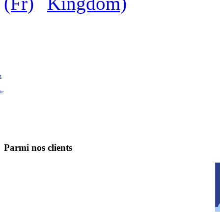
t
te
Parmi nos clients