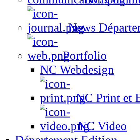
News Départe
Portfolio
NC Webdesign
NC Print et 
NC Video
Département Edition