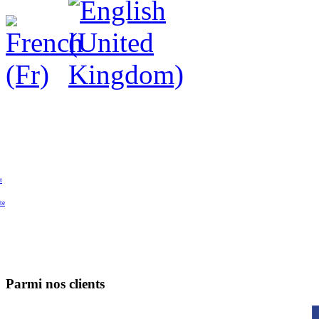
t
te
Parmi nos clients