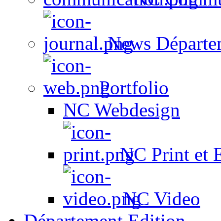
News Départe
Portfolio
NC Webdesign
NC Print et 
NC Video
Département Edition