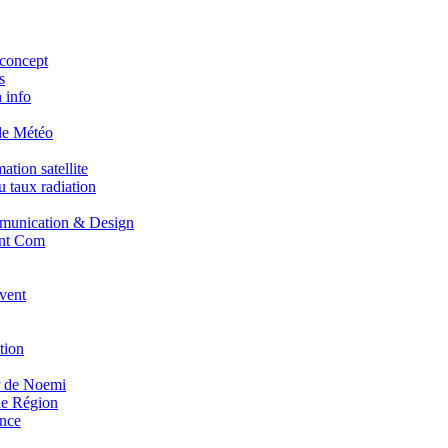
concept
s
 info
de Météo
tion satellite
 taux radiation
unication & Design
nt Com
vent
tion
r de Noemi
e Région
nce