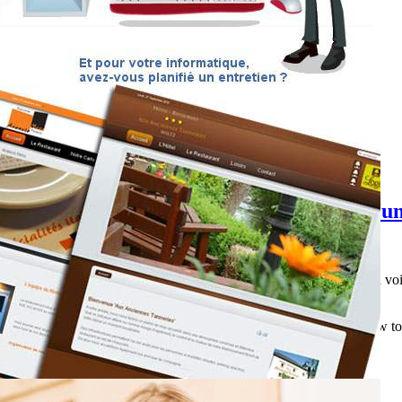
 jump en moto-Insane Motorcycle BASE Ju
 de grandes villes, leur passion est souvent difficile à assouvir. En voi
!
cities, their passion is often difficult to satisfy. Here is one that kne