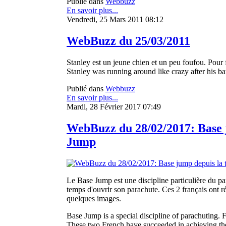
Publié dans
Webbuzz
En savoir plus...
Vendredi, 25 Mars 2011 08:12
WebBuzz du 25/03/2011
Stanley est un jeune chien et un peu foufou. Pour fai
Stanley was running around like crazy after his bat
Publié dans
Webbuzz
En savoir plus...
Mardi, 28 Février 2017 07:49
WebBuzz du 28/02/2017: Base 
Jump
Le Base Jump est une discipline particulière du par
temps d'ouvrir son parachute. Ces 2 français ont ré
quelques images.
Base Jump is a special discipline of parachuting. F
These two French have succeeded in achieving the 