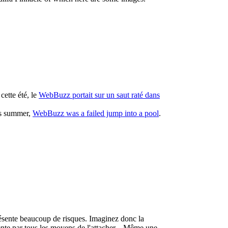
cette été, le
WebBuzz portait sur un saut raté dans
his summer,
WebBuzz was a failed jump into a pool
.
résente beaucoup de risques. Imaginez donc la
ente par tous les moyens de l'attacher... Même une