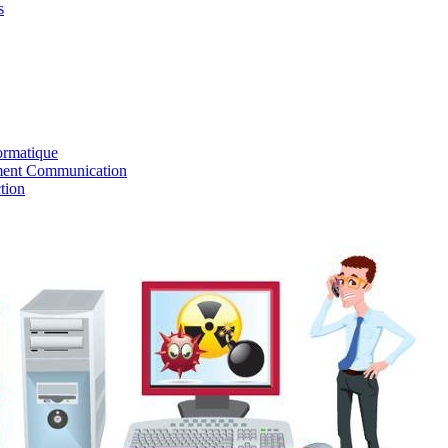
s
ormatique
ent Communication
tion