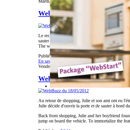
Mardi, 27 Août 2013 06:08
WebBuzz du 27/08/2013
Le record du monde de saut en longueur avec un cami
sauter aussi loin.
The world record in the long jump with a truck was 
Publié dans
Webbuzz
En savoir plus...
Vendredi, 18 Mai 2012 06:33
WebBuzz du 18/05/2012
Au retour de shopping, Julie et son ami ont eu l'é
Julie décide d'ouvrir la porte et de sauter à bord d
Back from shopping, Julie and her boyfriend found 
jump on board the vehicle. To immortalize the feat,