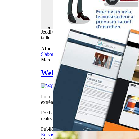
Jeudi
06
Août
2026
taille du texte
Afficher les éléments par tag : jump
S'abonner à ce flux RSS
Mardi, 27 Juin 2017 05:53
WebBuzz du 27/06/2017: Base
Pour les amateurs de base jump qui ne vivent proche
extrème en réalisant un base jump avec sa moto !!
For base jump enthusiasts who do live close to big 
realizing a base jump with his motorbike !!!
Publié dans
Webbuzz
En savoir plus...