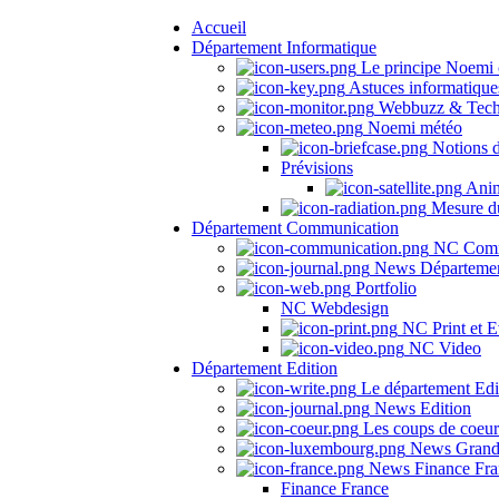
Accueil
Département Informatique
Le principe Noemi 
Astuces informatique
Webbuzz & Tech
Noemi météo
Notions 
Prévisions
Anima
Mesure du
Département Communication
NC Comm
News Départeme
Portfolio
NC Webdesign
NC Print et E
NC Video
Département Edition
Le département Edi
News Edition
Les coups de coeu
News Grand
News Finance Fra
Finance France