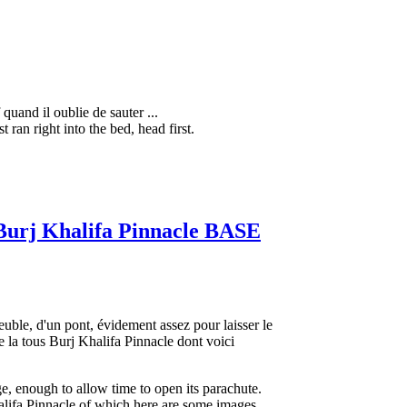
 quand il oublie de sauter ...
 ran right into the bed, head first.
-Burj Khalifa Pinnacle BASE
euble, d'un pont, évidement assez pour laisser le
e la tous Burj Khalifa Pinnacle dont voici
ge, enough to allow time to open its parachute.
alifa Pinnacle of which here are some images.