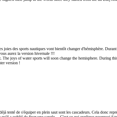
r. Les joies des sports nautiques vont bientôt changer d'hémisphère. Durant 
vous aurez la version hivernale !!!
felt. The joys of water sports will soon change the hemisphere. During t
nter version !
éjà tenté de s'équiper en plein saut sont les cascadeurs. Cela donc rep
u'il a oublié de fixer une sangle ... C'est ce qui explique pourquoi il t