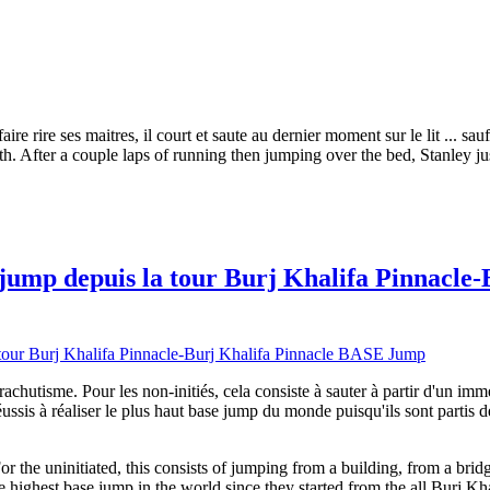
re rire ses maitres, il court et saute au dernier moment sur le lit ... sauf
h. After a couple laps of running then jumping over the bed, Stanley just
jump depuis la tour Burj Khalifa Pinnacle
achutisme. Pour les non-initiés, cela consiste à sauter à partir d'un imm
ussis à réaliser le plus haut base jump du monde puisqu'ils sont partis d
or the uninitiated, this consists of jumping from a building, from a brid
highest base jump in the world since they started from the all Burj Kh