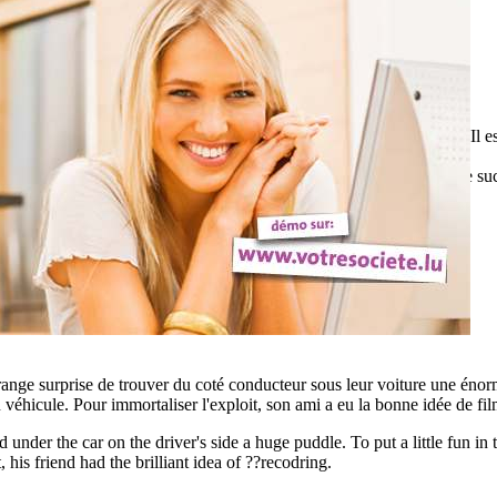
on a été établit à plus de 31 mètres. En voici la vidéo officielle. Il es
at over 31 meters. Here is the official video. It is impressive to see s
trange surprise de trouver du coté conducteur sous leur voiture une éno
u véhicule. Pour immortaliser l'exploit, son ami a eu la bonne idée de fil
under the car on the driver's side a huge puddle. To put a little fun in
 his friend had the brilliant idea of ??recodring.