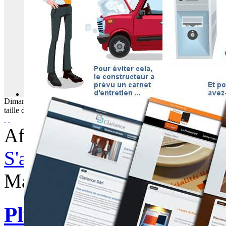
Dimanche
09
Août
2026
taille du texte
Afficher les éléments par ta
S'abonner à ce flux RSS
Mardi, 29 Avril 2014 07:07
Plus 350 icônes vectorie