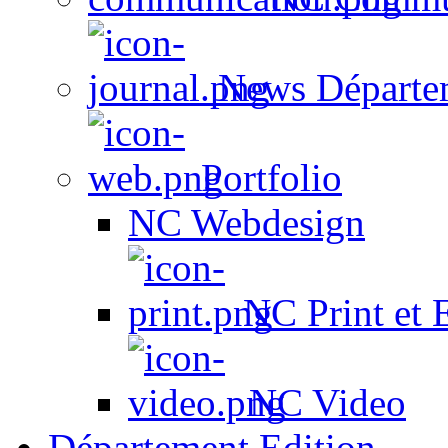
News Départe
Portfolio
NC Webdesign
NC Print et 
NC Video
Département Edition