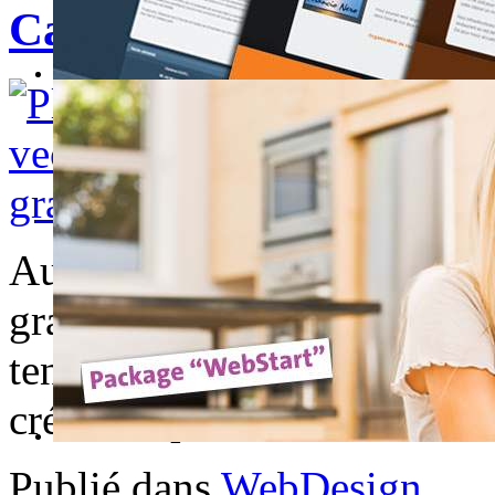
Captain icon
Au travers cette collection 
gratuitement, c'est l'histoir
tendre enfance qui a voulu 
créé le capitaine icônes.
Publié dans
WebDesign