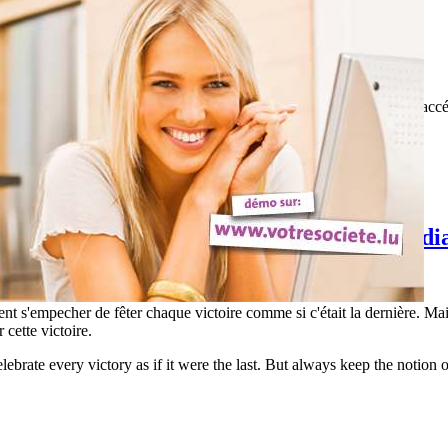
ut nu en pleine rue
n-Thonon, Bixente Lizarazu ne semblait pas croire en ses facultés d'accéd
 une saison seulement.
 Région
 mauvaise chute d'un supporter-Fail modia
t s'empecher de fêter chaque victoire comme si c'était la dernière. Mais
 cette victoire.
ebrate every victory as if it were the last. But always keep the notion o