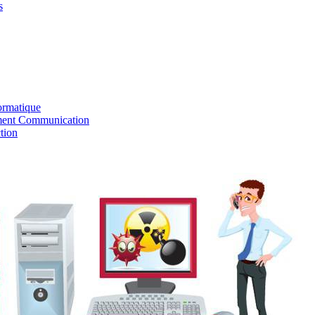
s
ormatique
ent Communication
tion