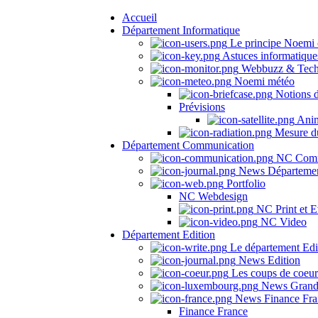
Accueil
Département Informatique
Le principe Noemi 
Astuces informatique
Webbuzz & Tech
Noemi météo
Notions 
Prévisions
Anima
Mesure du
Département Communication
NC Comm
News Départeme
Portfolio
NC Webdesign
NC Print et E
NC Video
Département Edition
Le département Edi
News Edition
Les coups de coeu
News Grand
News Finance Fra
Finance France