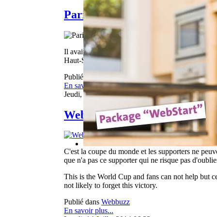
Pari perdu Lizarazu bientôt to
Il avait beau être actionnaire du club de foot Evia
Haut-Savoyards avaient intégré la Ligue 2 depuis
Publié dans
Informations Luxembourg et Grande
En savoir plus...
Jeudi, 26 Juin 2014 06:23
WebBuzz du 26/06/2014 : Echec
C'est la coupe du monde et les supporters ne peuven
que n'a pas ce supporter qui ne risque pas d'oublier
This is the World Cup and fans can not help but cel
not likely to forget this victory.
Publié dans
Webbuzz
En savoir plus...