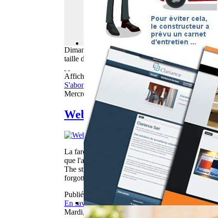
Dimanche
09
Août
2026
taille du texte
Afficher les éléments par tag : people
S'abonner à ce flux RSS
Mercredi, 22 Mai 2013 05:58
WebBuzz du 22/05/2013
La farce au bol d'eau consiste à faire croire à une 
que l'auteur a oublié qu'il faut impérativement s'
The stuffing in bowl of water is to make believe tha
forgotten that it is imperative to move away as qui
Publié dans
Webbuzz
En savoir plus...
Mardi, 31 Mai 2011 14:00