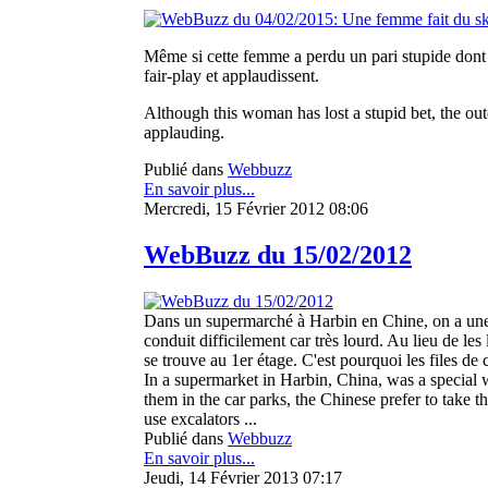
Même si cette femme a perdu un pari stupide dont 
fair-play et applaudissent.
Although this woman has lost a stupid bet, the outc
applauding.
Publié dans
Webbuzz
En savoir plus...
Mercredi, 15 Février 2012 08:06
WebBuzz du 15/02/2012
Dans un supermarché à Harbin en Chine, on a une m
conduit difficilement car très lourd. Au lieu de les
se trouve au 1er étage. C'est pourquoi les files de
In a supermarket in Harbin, China, was a special way
them in the car parks, the Chinese prefer to take th
use excalators ...
Publié dans
Webbuzz
En savoir plus...
Jeudi, 14 Février 2013 07:17