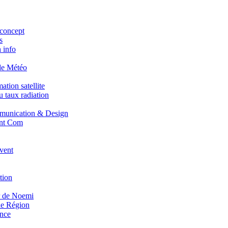
concept
s
 info
de Météo
tion satellite
 taux radiation
unication & Design
nt Com
vent
tion
r de Noemi
e Région
nce