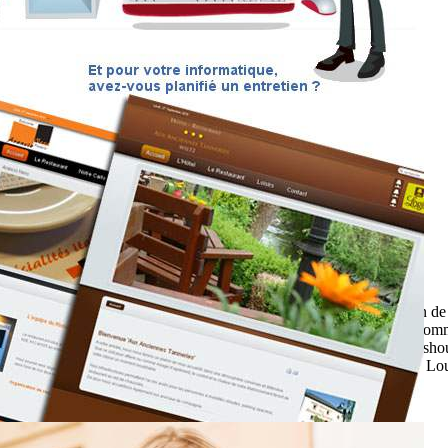
victime qu'elle va participer à un extraordinaire tour de magie. En fin de
éloigner le plus rapidement possible. Et cela se retourne contre lui... C
t the victim will participate in a special magic tricks. Ultimately, it sh
ckly as possible. And it turns against him ... As for the famous farce L