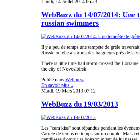
Lundi, 14 Juillet 2014 06:23
WebBuzz du 14/07/2014: Une te
russian swimmers
Il y a peu de temps une tempète de grèle traversait 
Russie ou elle a surpris des baigneurs près de la v
There is little time hail storm crossed the Lorrain
the city of Novosibirsk.
Publié dans
Webbuzz
En savoir plus...
Mardi, 19 Mars 2013 07:12
WebBuzz du 19/03/2013
Les "cam kiss" sont répandus pendant les événeme
s'arrete de temps en temps sur un couple. Mais cett
gentillesse d'ouvrir sa boisson avant de lui passer .