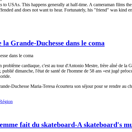
 to USAs. This happens generally at half-time. A cameraman films the 
s offended and does not want to hear. Fortunately, his "friend" was kind e
e la Grande-Duchesse dans le coma
 problème cardiaque, c'est au tour d'Antonio Mestre, frère aîné de la 
 publié dimanche, l'état de santé de l'homme de 58 ans «est jugé préocc
oride.
rande-Duchesse Maria-Teresa écourtera son séjour pour se rendre au che
 Région
emme fait du skateboard-A skateboard's 