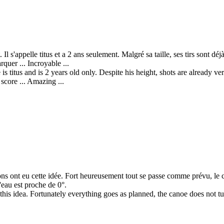
l s'appelle titus et a 2 ans seulement. Malgré sa taille, ses tirs sont déj
arquer ... Incroyable ...
s titus and is 2 years old only. Despite his height, shots are already ve
 score ... Amazing ...
çons ont eu cette idée. Fort heureusement tout se passe comme prévu, le 
'eau est proche de 0°.
this idea. Fortunately everything goes as planned, the canoe does not tu