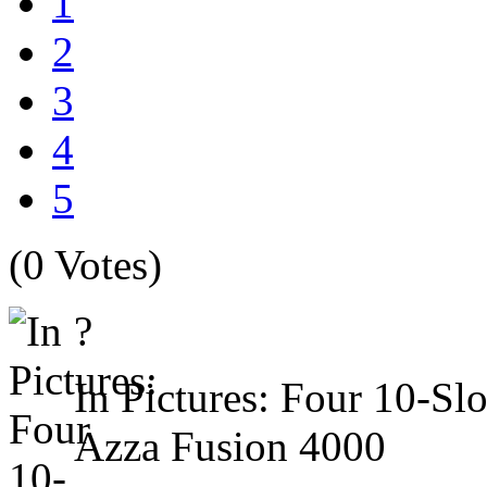
1
2
3
4
5
(0 Votes)
?
In Pictures: Four 10-Sl
Azza Fusion 4000