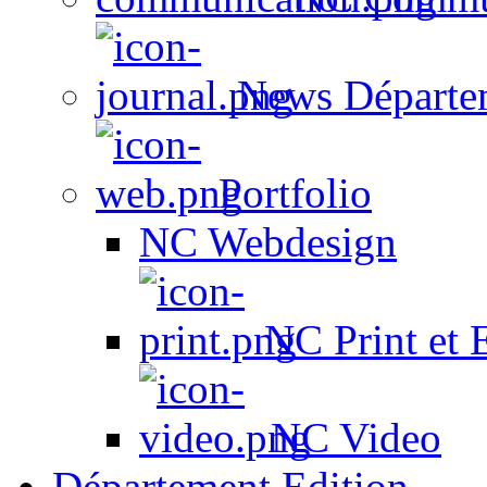
News Départe
Portfolio
NC Webdesign
NC Print et 
NC Video
Département Edition