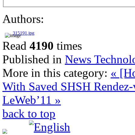
Authors:
315191.jpg
Read
4190
times
Published in
News Technol
More in this category:
« [H
With Saved SHSH
Rendez-
LeWeb’11 »
back to top