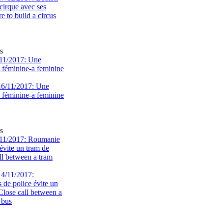
s
11/2017: Une
e féminine-a feminine
s
11/2017: Roumanie
évite un tram de
ll between a tram