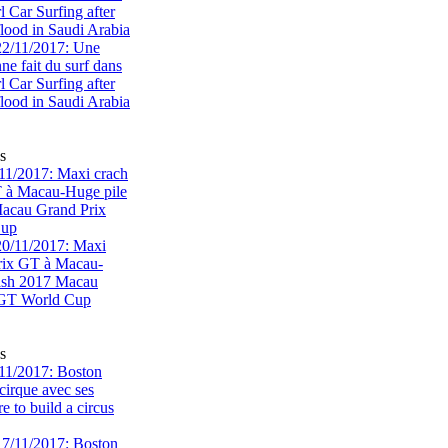
rl Car Surfing after
flood in Saudi Arabia
s
1/2017: Maxi crach
T à Macau-Huge pile
acau Grand Prix
Cup
s
11/2017: Boston
cirque avec ses
 to build a circus