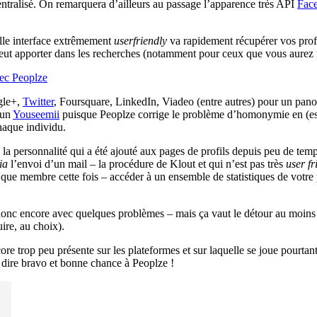
entralisé. On remarquera d’ailleurs au passage l’apparence très API
Fac
elle interface extrêmement
user
friendly
va rapidement récupérer vos profil
peut apporter dans les recherches (notamment pour ceux que vous aurez 
gle+,
Twitter
, Foursquare, LinkedIn, Viadeo (entre autres) pour un pan
 un
Youseemii
puisque Peoplze corrige le problème d’homonymie en (essay
haque individu.
la personnalité qui a été ajouté aux pages de profils depuis peu de temps
ia
l’envoi d’un mail – la procédure de Klout et qui n’est pas très
user f
 que membre cette fois – accéder à un ensemble de statistiques de votre
donc encore avec quelques problèmes – mais ça vaut le détour au moins p
ire, au choix).
ore trop peu présente sur les plateformes et sur laquelle se joue pourtan
 dire bravo et bonne chance à Peoplze !