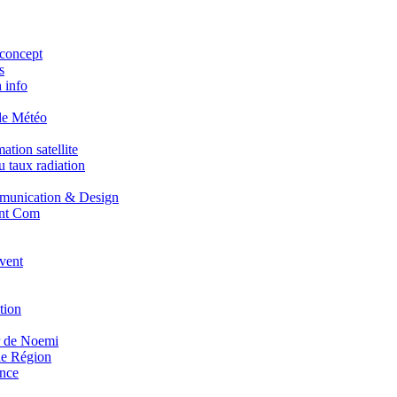
concept
s
 info
de Météo
tion satellite
 taux radiation
unication & Design
nt Com
vent
tion
r de Noemi
e Région
nce