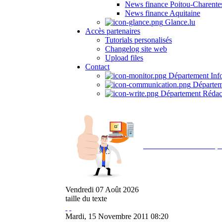
News finance Poitou-Charente
News finance Aquitaine
Glance.lu
Accès partenaires
Tutorials personalisés
Changelog site web
Upload files
Contact
Département Inf
Départem
Département Rédac
Avec NOEMI concept, 
Vendredi
07
Août
2026
taille du texte
Mardi, 15 Novembre 2011 08:20