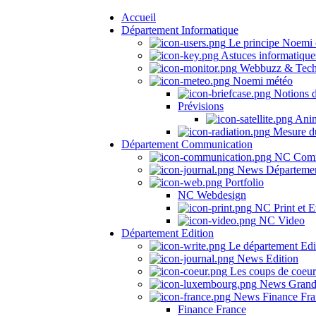
Accueil
Département Informatique
Le principe Noemi 
Astuces informatique
Webbuzz & Tech
Noemi météo
Notions 
Prévisions
Anima
Mesure du
Département Communication
NC Comm
News Départeme
Portfolio
NC Webdesign
NC Print et E
NC Video
Département Edition
Le département Edi
News Edition
Les coups de coeu
News Grand
News Finance Fra
Finance France