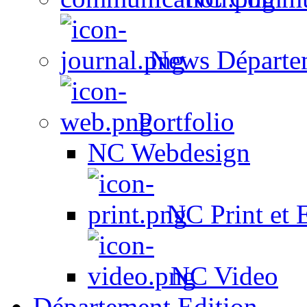
News Départe
Portfolio
NC Webdesign
NC Print et 
NC Video
Département Edition