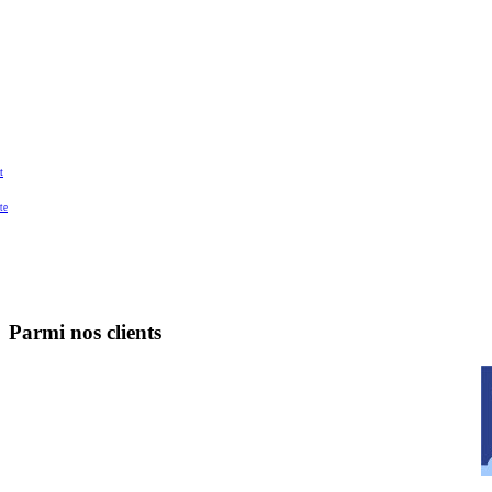
t
te
Parmi nos clients