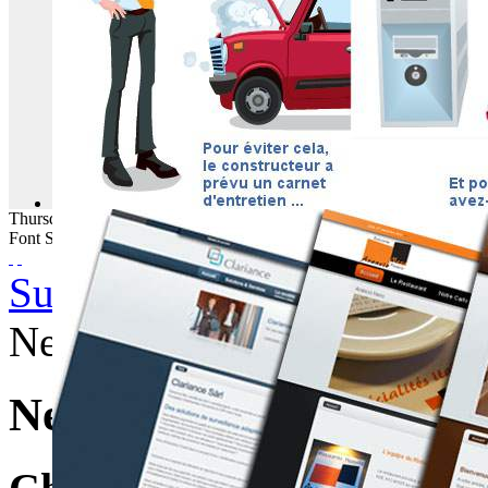
Thursday
06
August
2026
Font Size
Subscribe to this RSS feed
News Grande Région
News Grande Région (1