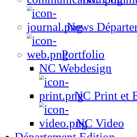
News Départe
Portfolio
NC Webdesign
NC Print et 
NC Video
Département Edition