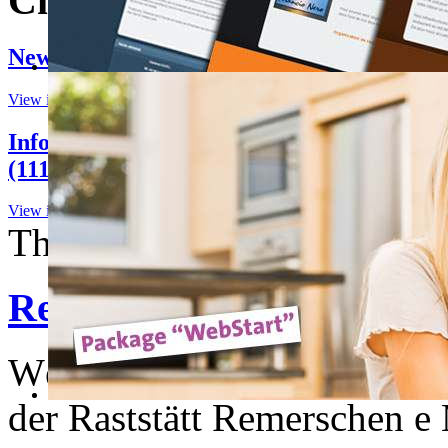
Children categories
News Finance Luxembourg (146)
View items...
Informations Luxembourg et Grande Régi
(11157)
View items...
Thursday, 01 January 1970
Remerschen: Läich vun e
Wéi d'Police matdeelt gouf
der Raststätt Remerschen 