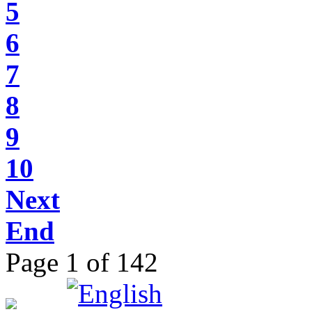
5
6
7
8
9
10
Next
End
Page 1 of 142