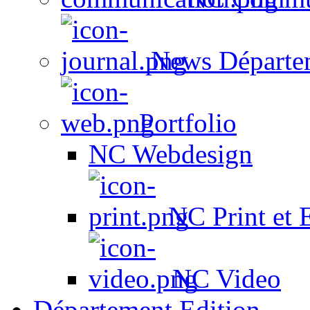
News Départe
Portfolio
NC Webdesign
NC Print et 
NC Video
Département Edition