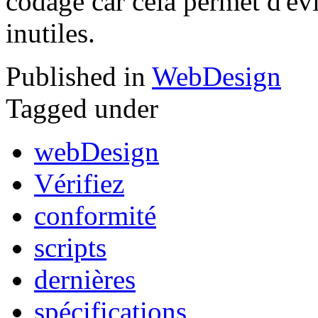
codage car cela permet d'év
inutiles.
Published in
WebDesign
Tagged under
webDesign
Vérifiez
conformité
scripts
dernières
spécifications