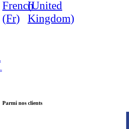
t
te
Parmi nos clients