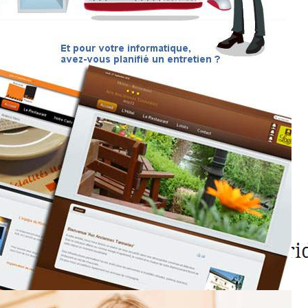
ur l'affichage d'album d'images
e
as CSS de chargement pour les images organisées en grille.