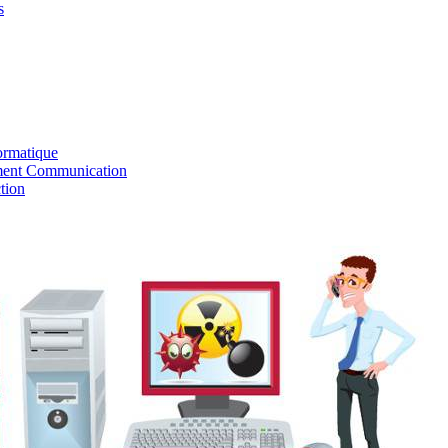
s
ormatique
ent Communication
tion