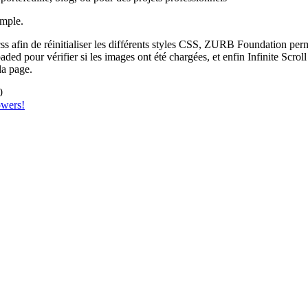
imple.
css afin de réinitialiser les différents styles CSS, ZURB Foundation per
 pour vérifier si les images ont été chargées, et enfin Infinite Scroll 
la page.
0
owers!