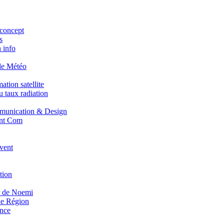
concept
s
 info
de Météo
tion satellite
 taux radiation
unication & Design
nt Com
vent
tion
r de Noemi
e Région
nce