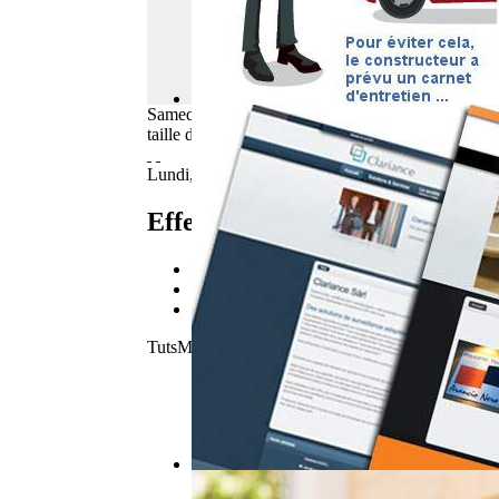
Samedi
08
Août
2026
taille du texte
Lundi, 08 Septembre 2014 07:36
Effets CSS impressionnants po
font size
decrease font size
increase font siz
Imprimer
E-mail
TutsMix a partagé avec nous quelques effets symp