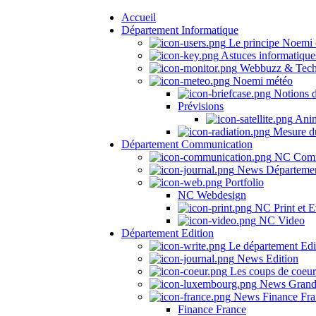
Accueil
Département Informatique
Le principe Noemi 
Astuces informatique
Webbuzz & Tech
Noemi météo
Notions 
Prévisions
Anima
Mesure du
Département Communication
NC Comm
News Départeme
Portfolio
NC Webdesign
NC Print et E
NC Video
Département Edition
Le département Edi
News Edition
Les coups de coeu
News Grand
News Finance Fra
Finance France