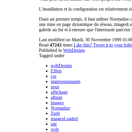
L'installation et la configuration est relativement s
Dans un premier temps, il faut utiliser Normalize.
une mise en page dynamique du réseau, imagesLoaded
galerie au fur et à mesure que l'internaute parcour 
Last modified on Mardi, 30 Novembre 1999 01:0
Read
47243
times
Like this? Tweet it to your foll
Published in
WebDesign
Tagged under
webDesign
Effets
css
impressionnants
pour
affichage
album
images
Normalize
Zurb
imagesLoaded
site
web