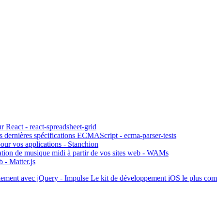
 React - react-spreadsheet-grid
les dernières spécifications ECMAScript - ecma-parser-tests
pour vos applications - Stanchion
éation de musique midi à partir de vos sites web - WAMs
 - Matter.js
ilement avec jQuery - Impulse
Le kit de développement iOS le plus co