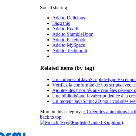
Social sharing
Add to Delicious
Digg this
Add to Reddit
Add to StumbleUpon
Add to Facebook
Add to MySpace
Add to Technorati
Related items (by tag)
Un composant JavaScript de type Excel pour
Vérifiez la conformité de vos scripts avec 
Ajoutez des priorités aux requêtes réseaux 
Une bibliothèque JavaScript dédiée à la cr
Un moteur JavaScript 2D pour vos sites web
More in this category:
« Créer des animations fac
back to top