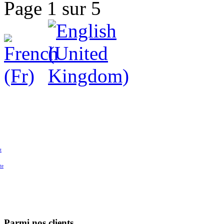
Page 1 sur 5
t
te
Parmi nos clients