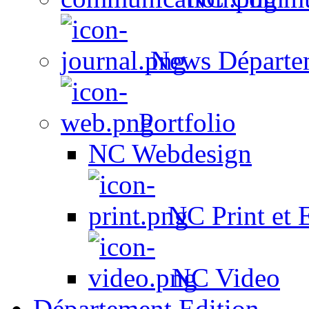
News Départe
Portfolio
NC Webdesign
NC Print et 
NC Video
Département Edition