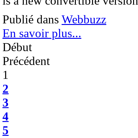
is a new convertible version
Publié dans
Webbuzz
En savoir plus...
Début
Précédent
1
2
3
4
5