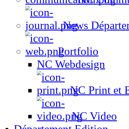
News Départe
Portfolio
NC Webdesign
NC Print et 
NC Video
Département Edition