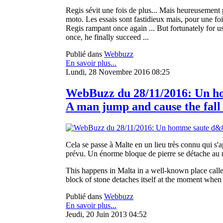
Regis sévit une fois de plus... Mais heureusement p
moto. Les essais sont fastidieux mais, pour une fois, 
Regis rampant once again ... But fortunately for us
once, he finally succeed ...
Publié dans
Webbuzz
En savoir plus...
Lundi, 28 Novembre 2016 08:25
WebBuzz du 28/11/2016: Un hom
A man jump and cause the fall 
Cela se passe à Malte en un lieu très connu qui s'a
prévu. Un énorme bloque de pierre se détache au m
This happens in Malta in a well-known place call
block of stone detaches itself at the moment when 
Publié dans
Webbuzz
En savoir plus...
Jeudi, 20 Juin 2013 04:52