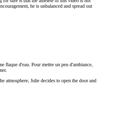
for sure is that the athelete of this video is not
 encouragement, he is unbalanced and spread out
rme flaque d'eau. Pour mettre un peu d'ambiance,
mer.
 the atmosphere, Julie decides to open the door and