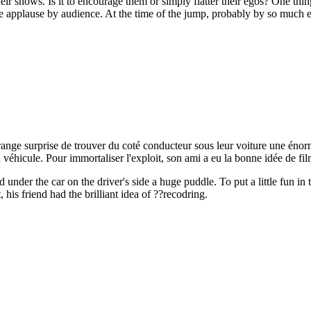
eir shows. Is it to encourage them or simply flatter their egos? One thing 
 be applause by audience. At the time of the jump, probably by so much
trange surprise de trouver du coté conducteur sous leur voiture une éno
u véhicule. Pour immortaliser l'exploit, son ami a eu la bonne idée de fil
under the car on the driver's side a huge puddle. To put a little fun in
 his friend had the brilliant idea of ??recodring.