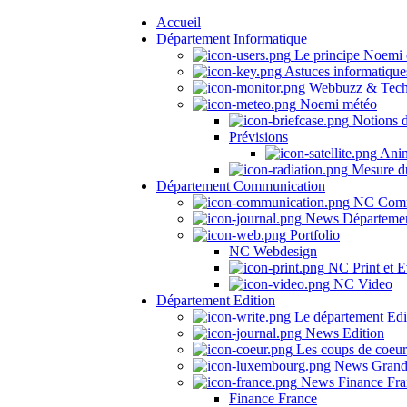
Accueil
Département Informatique
Le principe Noemi 
Astuces informatique
Webbuzz & Tech
Noemi météo
Notions 
Prévisions
Anima
Mesure du
Département Communication
NC Comm
News Départeme
Portfolio
NC Webdesign
NC Print et E
NC Video
Département Edition
Le département Edi
News Edition
Les coups de coeu
News Grand
News Finance Fra
Finance France