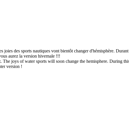
r. Les joies des sports nautiques vont bientôt changer d'hémisphère. Durant 
vous aurez la version hivernale !!!
felt. The joys of water sports will soon change the hemisphere. During t
nter version !