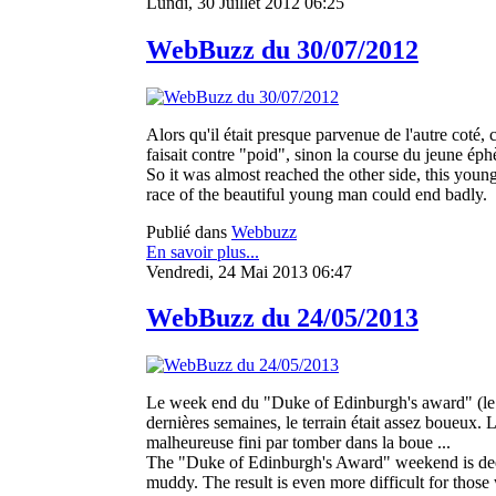
Lundi, 30 Juillet 2012 06:25
WebBuzz du 30/07/2012
Alors qu'il était presque parvenue de l'autre coté
faisait contre "poid", sinon la course du jeune éph
So it was almost reached the other side, this young
race of the beautiful young man could end badly.
Publié dans
Webbuzz
En savoir plus...
Vendredi, 24 Mai 2013 06:47
WebBuzz du 24/05/2013
Le week end du "Duke of Edinburgh's award" (le D
dernières semaines, le terrain était assez boueux. Le
malheureuse fini par tomber dans la boue ...
The "Duke of Edinburgh's Award" weekend is deeme
muddy. The result is even more difficult for thos