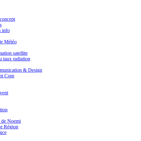
concept
s
 info
de Météo
tion satellite
 taux radiation
unication & Design
nt Com
vent
tion
r de Noemi
e Région
nce