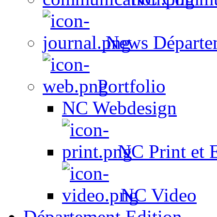
News Départe
Portfolio
NC Webdesign
NC Print et 
NC Video
Département Edition