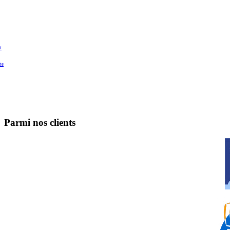
t
te
Parmi nos clients