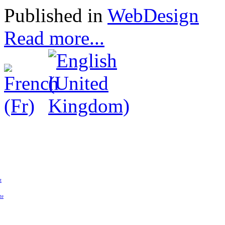
Published in
WebDesign
Read more...
t
te