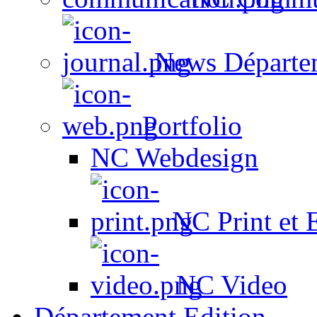
News Départe
Portfolio
NC Webdesign
NC Print et 
NC Video
Département Edition