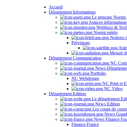
Accueil
Département Informatique
Le principe Noemi 
Astuces informatique
Webbuzz & Tech
Noemi météo
Notions 
Prévisions
Anima
Mesure du
Département Communication
NC Comm
News Départeme
Portfolio
NC Webdesign
NC Print et E
NC Video
Département Edition
Le département Edi
News Edition
Les coups de coeu
News Grand
News Finance Fra
Finance France